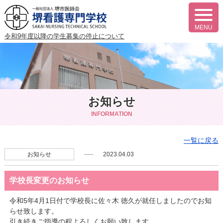
t
o
MENU
g
令和9年度以降の
学生募集の停止について
g
l
e
n
a
v
i
g
お知らせ
a
t
i
INFORMATION
o
n
一覧に戻る
お知らせ
2023.04.03
学校長変更のお知らせ
令和5年4月1日付で学校長に佐々木 徳久が就任しましたのでお知
らせ致します。
引き続きご指導の程よろしくお願い致します。