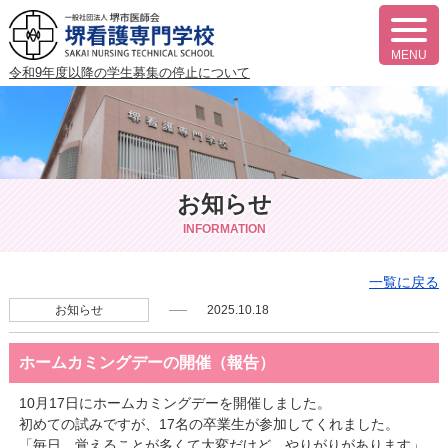
t
o
MENU
g
令和9年度以降の
学生募集の停止について
g
l
e
n
a
v
i
g
お知らせ
a
t
i
INFORMATION
o
n
一覧に戻る
お知らせ
2025.10.18
ホームカミングデーの開催（報告）
10月17日にホームカミングデーを開催しました。
初めての試みですが、17名の卒業生が参加してくれました。
「毎日、覚えることが多くて大変だけど、やりがりがあります」