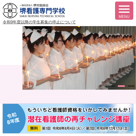
t
o
MENU
g
令和9年度以降の
学生募集の停止について
g
l
e
n
a
v
i
g
a
t
i
o
n